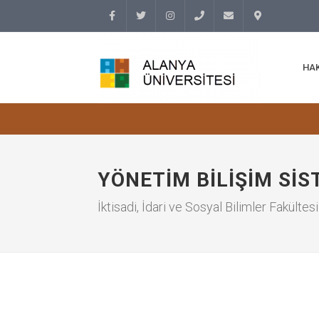
Facebook
Twitter
Instagram
(+90
info@alanyauniversity.
İletişim
HA
242)
513 69
69
YÖNETIM BILIŞIM SIS
İktisadi, İdari ve Sosyal Bilimler Fakültesi