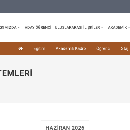
edu.tr
KKIMIZDA
ADAY ÖĞRENCİ
ULUSLARARASI İLİŞKİLER
AKADEMİK
Eğitim
Akademik Kadro
Öğrenci
Staj
TEMLERI
HAZIRAN 2026